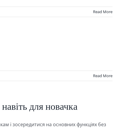
Read More
Read More
 навіть для новачка
кам і зосередитися на основних функціях без