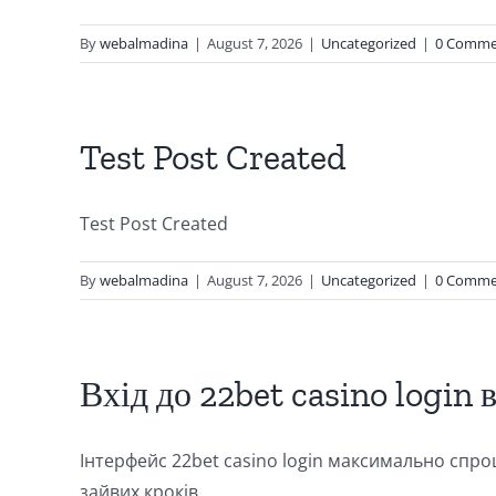
By
webalmadina
|
August 7, 2026
|
Uncategorized
|
0 Comme
Test Post Created
Test Post Created
By
webalmadina
|
August 7, 2026
|
Uncategorized
|
0 Comme
Вхід до 22bet casino login 
Інтерфейс 22bet casino login максимально спр
зайвих кроків.