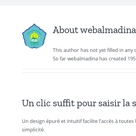
About
webalmadina
This author has not yet filled in any d
So far webalmadina has created 195 
Un clic suffit pour saisir l
Un design épuré et intuitif facilite l’accès à toutes
simplicité.