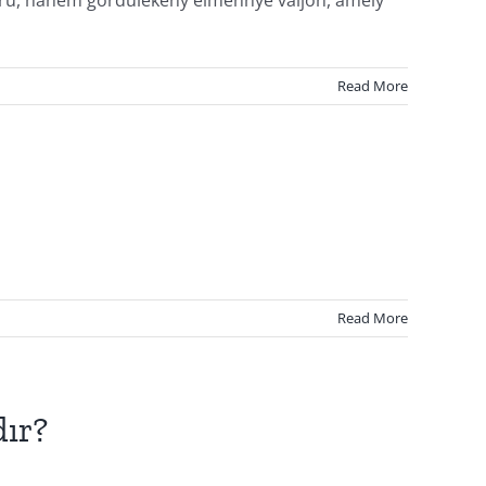
zerű, hanem gördülékeny élménnyé váljon, amely
Read More
Read More
dır?