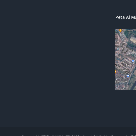
Peta Al M