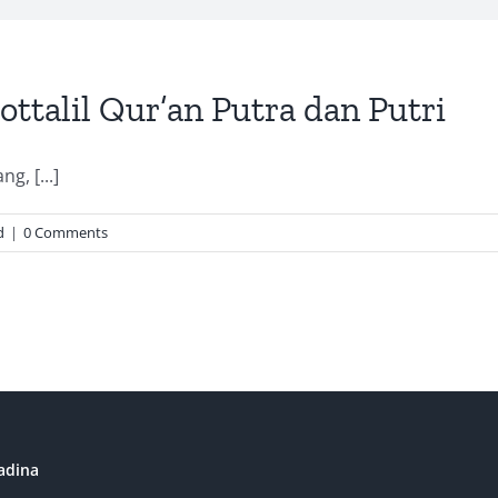
talil Qur’an Putra dan Putri
, [...]
d
|
0 Comments
adina