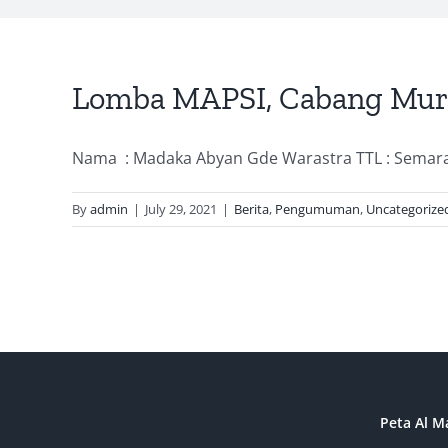
Lomba MAPSI, Cabang Murot
Nama : Madaka Abyan Gde Warastra TTL : Semarang
By
admin
|
July 29, 2021
|
Berita
,
Pengumuman
,
Uncategorize
Peta Al M