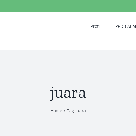
Profil
PPDB Al 
juara
Home
/
Tag:
juara