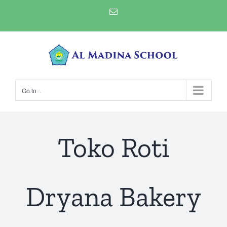
Skip
Email
to
content
Go to...
Toko Roti
Dryana Bakery