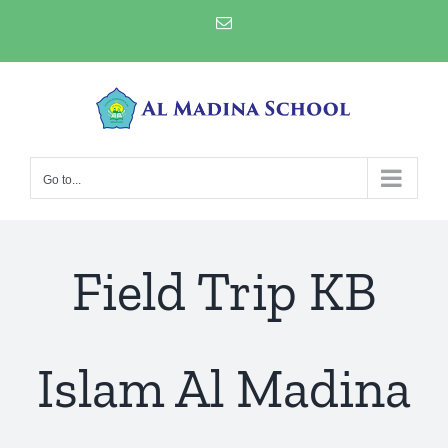
Skip
Email
to
content
Go to...
Field Trip KB
Islam Al Madina