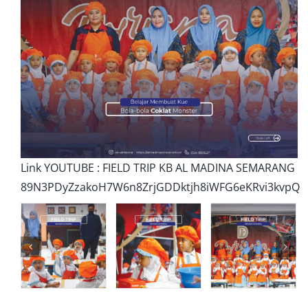
Link YOUTUBE : FIELD TRIP KB AL MADINA SEMARANG
89N3PDyZzakoH7W6n8ZrjGDDktjh8iWFG6eKRvi3kvpQ