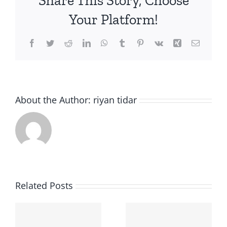
Share This Story, Choose
Your Platform!
Facebook
Twitter
Reddit
LinkedIn
WhatsApp
Tumblr
Pinterest
Vk
Xing
Email
About the Author:
riyan tidar
n
Related Posts
Upacara